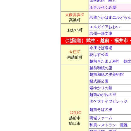
四季彩館 酔月
ホテルせくみ屋
大飯高浜IC
若狭たかはまエルどら
高浜町
エルガイアおおい
おおい町
若州一滴文庫
（北陸道）武生・越前・福井市
今庄そば道場
今庄IC
花はす公園
南越前町
越前きたまえ寿司 鶴
越前和紙の里
越前和紙の里美術館
紫式部公園
紫ゆかりの館
越前めがねの里
タケフナイフビレッジ
越前そばの里
武生IC
越前市
明城ファーム
鯖江市
和風レストラン 瀧雅