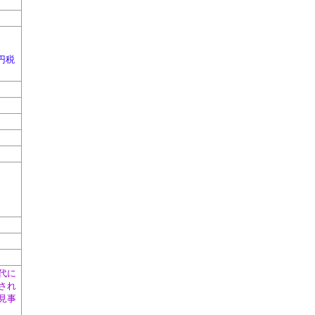
円税
代に
され
見事