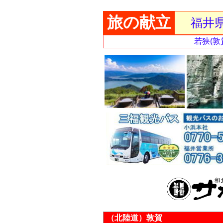
旅の献立
福井
若狭(
（北陸道）敦賀