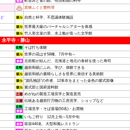
町並みと食の館、明治初期の料亭
若狭ふぐと蟹料理
んど
自然と科学、不思議体験施設
世界最大級のバーチャルシアターを体感
竹人形文楽の里、水上勉が造った文学館
・永平寺・勝山
そば打ち体験
世界の花はす58種、7月中旬～
文
北前船が結んだ、北海道と地元の食材を使った
寿司
越前和紙にふれ、学び、体験できる
越前和紙の素晴らしさを世界に発信する美術館
“源氏物語”の作者、12単衣をまとった金色の紫式部像
紫式部と国府資料館
めがねの製造工場見学と製造直売
伝統ある越前打刃物の工房見学、ショップなど
工場見学・そば道場(50名)・お買物
いちご狩り 12月上旬～5月中旬
収容440名、大型和風レストラン