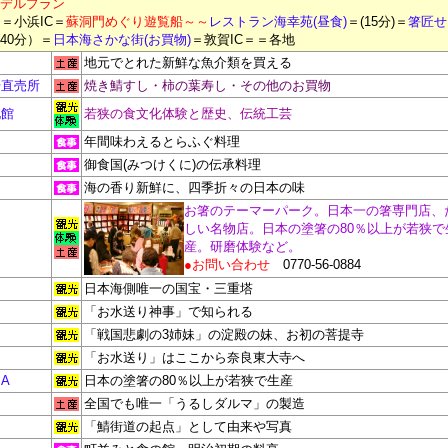
デルプラン
〉
＝小浜IC
＝
蘇洞門めぐり遊覧船
～～
レストラン海幸苑(昼食)
＝(15分)＝
箸匠せ
(40分）＝
日本海さかな街(お買物
)
＝敦賀IC＝＝各地
地元でとれた新鮮な魚介類を買える
場直売所
焼き鯖すし・柿の葉寿し・その他のお買物
化館
若狭の食文化体験と歴史、伝統工芸
年間味わえるとらふぐ料理
御食国(みつけくに)の伝承料理
海の香り新鮮に、四季折々の日本の味
お箸のテーマーパーク。日本一の箸専門店、
しい名物店。日本の塗箸の80％以上が若狭で
産。研磨体験など。
●お問い合わせ
0770-56-0884
日本海側唯一の国宝・三重塔
「お水送り神事」で知られる
「戦国悲劇の3姉妹」の淀殿の妹、お初の菩提寺
「お水送り」はここから奈良東大寺へ
A
日本の塗箸の80％以上が若狭で生産
全国でも唯一「うるしダルマ」の製造
「鯖街道の起点」として由来や写真