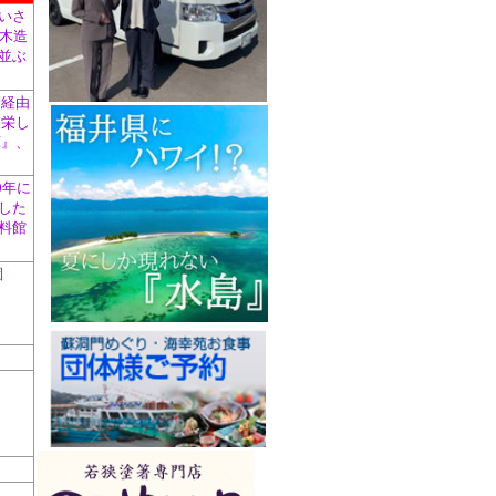
いさ
は木造
並ぶ
を経由
繁栄し
庫』、
0年に
した
料館
園