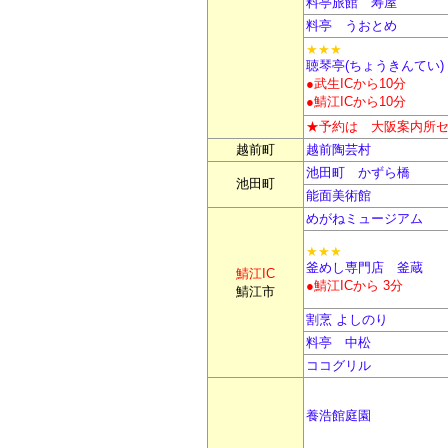
料亭旅館 寿屋
料亭 うおとめ
★★★
聴琴亭
(
ちょうきんてい)
●武生ICから10分
●鯖江ICから10分
★予約は
大阪案内所
越前町
越前陶芸村
池田町 かずら橋
池田町
能面美術館
めがねミュージアム
★★★
釜めし専門店 釜蔵
鯖江IC
●鯖江ICから 3分
鯖江市
割烹 よしのり
料亭 中松
ココグリル
養浩館庭園