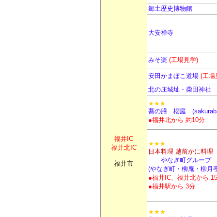
郷土歴史博物館
大安禅寺
みそ楽
(工場見学)
安田かまぼこ道場
(工場
北の庄城址・柴田神社
★★★
蕎の膳 櫻庭 (sakurab
●福井北から 約10分
福井IC
★★★
福井北IC
日本料理 越前かに料理
やなぎ町グループ
福井市
(やなぎ町・柳庵・柳月亭
●福井IC、福井北から 1
●福井駅から 3分
★★★