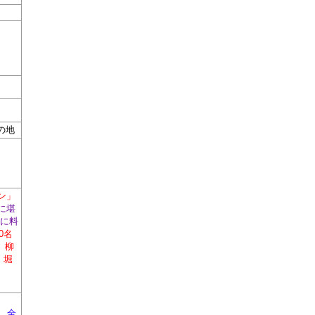
の地
ン」
に堪
がに料
0名
、柳
、堀
。
全