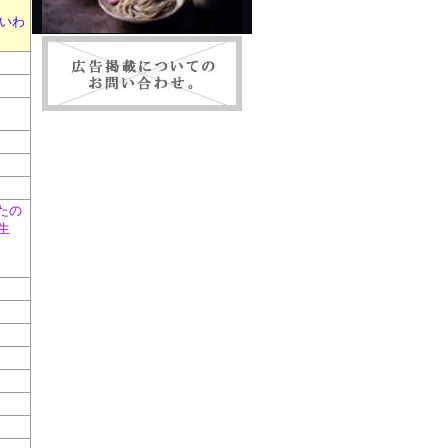
いわ
たの
生