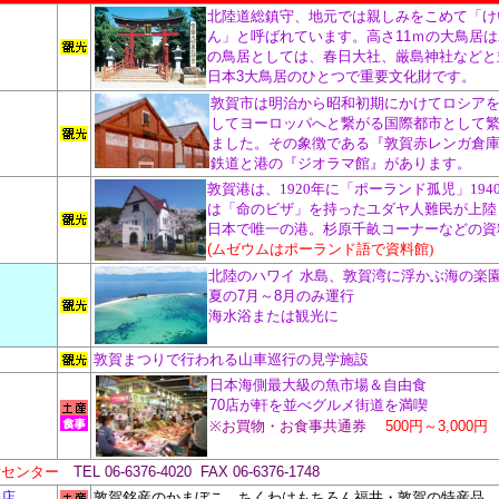
北陸道総鎮守、地元では親しみをこめて「け
ん」と呼ばれています。高さ11ｍの大鳥居
の鳥居としては、春日大社、厳島神社などと
日本3大鳥居のひとつで重要文化財です。
敦賀市は明治から昭和初期にかけてロシア
してヨーロッパへと繋がる国際都市として
ました。その象徴である『敦賀赤レンガ倉
鉄道と港の『ジオラマ館』があります。
敦賀港は、1920年に「ポーランド孤児」194
は「命のビザ」を持った
ユダヤ人難民が上陸
ム
日本で唯一の港。杉原千畝コーナーなどの資
(
ムゼウムはポーランド語で資料館)
北陸のハワイ 水島、敦賀湾に浮かぶ海の楽
夏の7月～8月のみ運行
海水浴または観光に
敦賀まつりで行われる山車巡行の見学施設
日本海側最大級の魚市場＆自由食
70店が軒を並べグルメ街道を満喫
※お買物・お食事共通券
500円～3,000円
所センター
TEL 06-6376-4020 FAX 06-6376-1748
売店
敦賀銘産のかまぼこ、ちくわはもちろん福井・敦賀の特産品