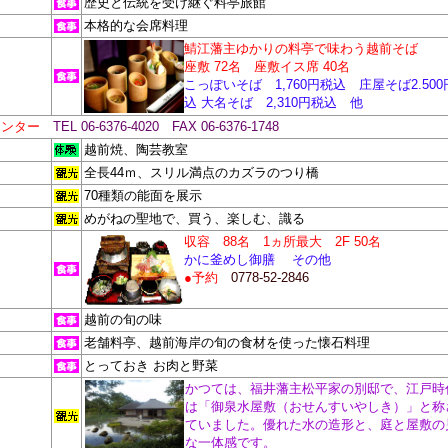
歴史と伝統を受け継ぐ料亭旅館
本格的な会席料理
鯖江藩主ゆかりの料亭で味わう越前そば
座敷
72名 座敷イス席 40名
こっぽいそば 1,760円税込 庄屋そば2.500
込 大名そば 2,310円税込 他
センター
TEL 06-6376-4020 FAX 06-6376-1748
越前焼、陶芸教室
全長44ｍ、スリル満点のカズラのつり橋
70種類の能面を展示
めがねの聖地で、買う、楽しむ、識る
収容 88名 1ヵ所最大 2F 50名
かに釜めし御膳 その他
●予約
0778-52-2846
越前の旬の味
老舗料亭、越前海岸の旬の食材を使った懐石料理
とっておき お肉と野菜
かつては、福井藩主松平家の別邸で、江戸時
は「御泉水屋敷（おせんすいやしき）」と称
ていました。優れた水の造形と、庭と屋敷の
な一体感です。