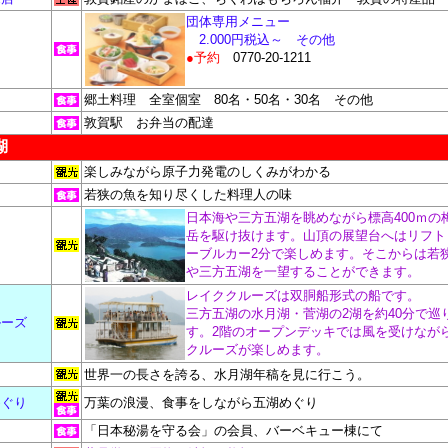
団体専用メニュー
2.000円税込～ その他
●予約
0770-20-1211
郷土料理 全室個室 80名・50名・30名 その他
敦賀駅 お弁当の配達
湖
楽しみながら原子力発電のしくみがわかる
若狭の魚を知り尽くした料理人の味
日本海や三方五湖を眺めながら標高400ｍの
岳を駆け抜けます。山頂の展望台へはリフト
ーブルカー2分で楽しめます。そこからは若
や三方五湖を一望することができます。
レイククルーズは双胴船形式の船です。
三方五湖の水月湖・菅湖の2湖を約40分で巡
ルーズ
す。2階のオープンデッキでは風を受けなが
クルーズが楽しめます。
世界一の長さを誇る、水月湖年稿を見に行こう。
めぐり
万葉の浪漫、食事をしながら五湖めぐり
「日本秘湯を守る会」の会員、バーベキュー棟にて