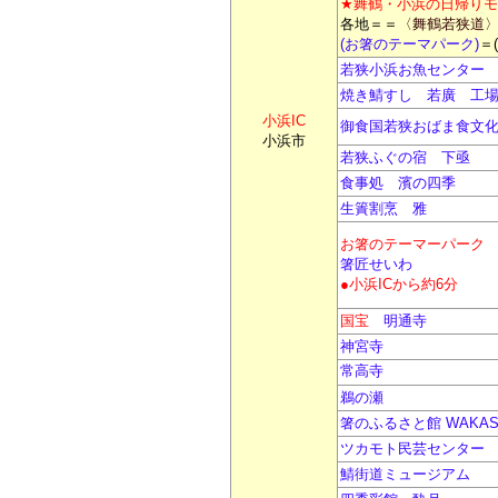
★
舞鶴・小浜の日帰りモ
各地＝
＝
〈舞鶴若狭道
(お箸のテーマパーク)
＝
若狭小浜お魚センター
焼き鯖すし 若廣 工
小浜
IC
御食国若狭おばま食文
小浜市
若狭ふぐの宿 下亟
食事処 濱の四季
生簀割烹 雅
お箸のテーマーパーク
箸匠せいわ
●小浜ICから約6分
国宝
明通寺
神宮寺
常高寺
鵜の瀬
箸のふるさと館 WAKAS
ツカモト民芸センター
鯖街道ミュージアム