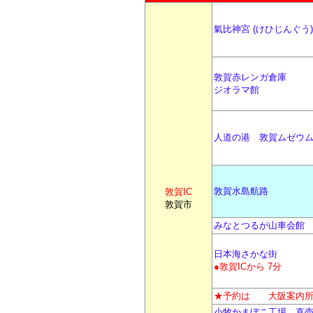
氣比神宮 (けひじんぐう)
敦賀赤レンガ倉庫
ジオラマ館
人道の港
敦賀ムゼウ
敦賀水島航路
敦賀IC
敦賀市
みなとつるが山車会館
日本海さかな街
●敦賀ICから 7分
★予約は
大阪案内
小牧かまぼこ工場 直