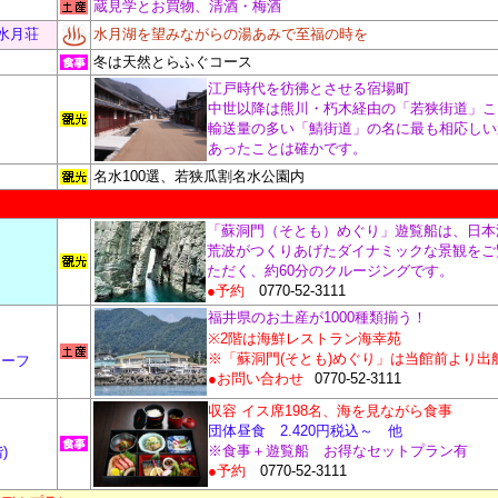
蔵見学とお買物、清酒・梅酒
水月荘
水月湖を望みながらの湯あみで至福の時を
冬は天然とらふぐコース
江戸時代を彷彿とさせる宿場町
中世以降は熊川・朽木経由の「若狭街道」こ
輸送量の多い「鯖街道」の名に最も相応しい
あったことは確かです。
名水100選、若狭瓜割名水公園内
「蘇洞門（そとも）めぐり」遊覧船は、日本
荒波がつくりあげたダイナミックな景観をご
ただく、約60分のクルージングです。
●予約
0770-52-3111
福井県のお土産が1000種類揃う！
※2階は海鮮レストラン海幸苑
※「蘇洞門(そとも)めぐり」は当館前より出
ワーフ
●お問い合わせ
0770-52-3111
収容 イス席198名、海を見ながら食事
団体昼食 2.420円税込～ 他
※食事＋遊覧船 お得なセットプラン有
)
●予約
0770-52-3111