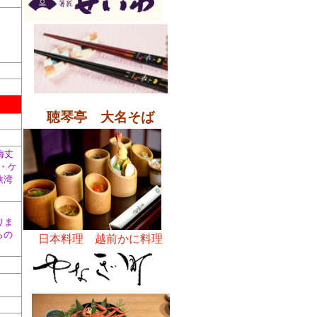
聴琴亭 大名そば
梅丈
・ケ
狭湾
りま
らの
日本料理 越前かに料理