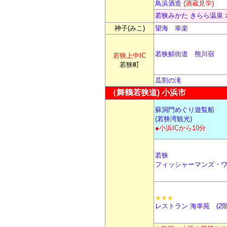
鳥浜酒造
(酒蔵見学)
若狭みかた きらら温泉 
神子(みこ)
望海 幸楽
若狭鯖街道 熊川宿
若狭上中IC
若狭町
瓜割の滝
（舞鶴若狭道) 小浜市
蘇洞門めぐり遊覧船
(若狭湾観光)
●小浜ICから10分
若狭
フィッシャーマンズ・
★★★
レストラン 海幸苑
(2階