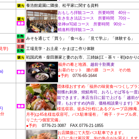
養浩館庭園に隣接、松平家に関する資料
おもしろ拝観コース 所要時間 40分～
生き生き法話コース 所要時間 70分～
坐禅or写経コース 所要時間 90分～
精進料理拝観コース
みそを通じて「買う」「食べる」「見て学ぶ」「体験する」
見学)
工場見学・お土産・かまぼこ作り体験
戦国武将・柴田勝家と妻のお市、三姉妹(江・茶々・初)ゆかり
福井の肴と地酒、
越前十割蕎麦
お昼のセット 腰の膳 コース その他
a)
●予約
0776-65-1644
団体様おすすめ「福井の味覚食べつくしプラ
朝獲れ刺身、焼鯖寿司、おろしそば等を一度
能できます。来店当日に茹で上げる「 越前
理」もおすすめ(内容、価格相談乗ります)
「3
)
様迄収容。徒歩2分程にあるグループ店(柳庵
5分
月亭)は45名様迄収容可。バス駐車場有」「椅子・テーブル席
りごたつ個室完備」
●予約
0776-21-3087 FAX.
0776-21-1855
お店隣接にて大型バス駐車できます。
入口に生け簀設置、旬の魚介がお迎えします