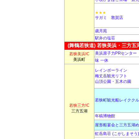
★★★
サガミ 敦賀店
歳月苑
駅弁の塩荘
(舞鶴若狭道) 若狭美浜・三方五
美浜原子力PRセンター
若狭美浜IC
美浜町
味 一休
レインボーライン
梅丈岳観光リフト
山頂公園・五木の園
若狭町観光船レイクク
若狭三方IC
三方五湖
年稿博物館
屋形船宴会と三方五湖
虹岳島荘 (こがしまそう)