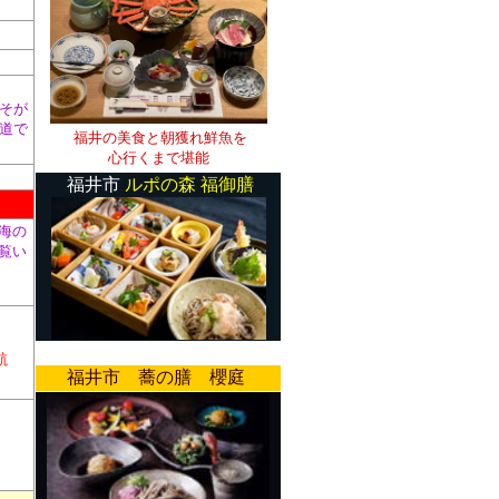
そが
道で
福井の美食と朝獲れ鮮魚を
心行くまで堪能
福井市
ルポの森
福御膳
海の
覧い
航
福井市 蕎の膳 櫻庭